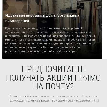
Идеальная пивоварня дома. Эргономика
пивоварения
Идеальная пивоварня дома. Эргономика пивоварения По
следам одной фото.. Эта фотка, что называется, «прилетела из
интернета», и по-моему, это идеальная пивоварня. С точки зрения
многолетнего стажа эксплуатации пивоварен BRAUMEISTER, такой
вариант пивоварни интересен как один из вариантов тщательной
организации пространства. Вариант продуманный и по
расположению, и по набору опций самой пивоварни….
ПРЕДПОЧИТАЕТЕ
ПОЛУЧАТЬ АКЦИИ ПРЯМО
НА ПОЧТУ?
Оставьте свой email - только полезная рассылка. Секретные
промокоды, полезные рецепты, новые идеи и новые напитки.