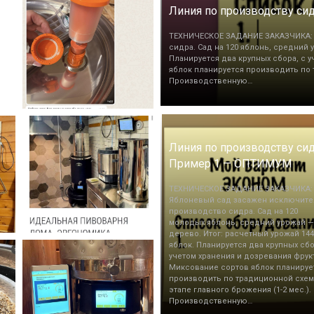
Линия по производству си
ТЕХНИЧЕСКОЕ ЗАДАНИЕ ЗАКАЗЧИКА: 
сидра. Сад на 120 яблонь, средний у
Планируется два крупных сбора, с 
яблок планируется производить по т
Производственную…
Линия по производству сид
Пример 1 — ОПТИМУМ
ТЕХНИЧЕСКОЕ ЗАДАНИЕ ЗАКАЗЧИКА:
Яблоневый сад засажен исключите
производство сидра. Сад на 120
молодых яблонь, средний урожай — 
дерево. Итог: расчетный урожай 144
яблок. Планируется два крупных сбо
учетом хранения и дозревания фрук
Миксование сортов яблок планируе
производить по традиционной схем
этапе главного брожения (1-2 мес.).
Производственную…