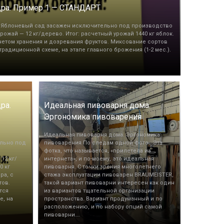
дра. Пример 1 — СТАНДАРТ
Яблоневый сад засажен исключительно под производство
рожай — 12 кг/дерево. Итог: расчетный урожай 1440 кг яблок.
учетом хранения и дозревания фруктов. Миксование сортов
радиционной схеме, на этапе главного брожения (1-2 мес.).
ра.
Идеальная пивоварня дома.
Эргономика пивоварения
Идеальная пивоварня дома. Эргономика
льно под
пивоварения По следам одной фото.. Эта
фотка, что называется, «прилетела из
12 кг/
интернета», и по-моему, это идеальная
0 кг
пивоварня. С точки зрения многолетнего
ра, с
стажа эксплуатации пивоварен BRAUMEISTER,
тов.
такой вариант пивоварни интересен как один
тся
из вариантов тщательной организации
е, на
пространства. Вариант продуманный и по
расположению, и по набору опций самой
пивоварни….