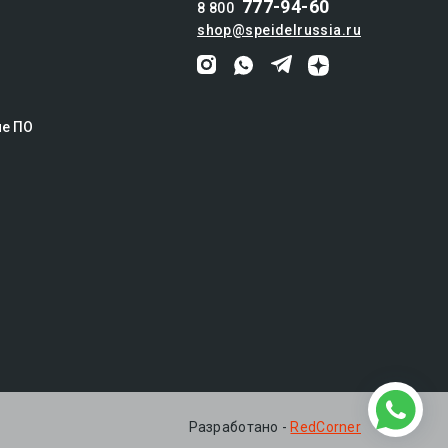
777-94-60
8 800
shop@speidelrussia.ru
ие ПО
© 2016-2024 ООО "ВАЙДВЕЛЛ" —
официальный дистрибьютор SPEIDEL в
Разработано -
RedCorner
России