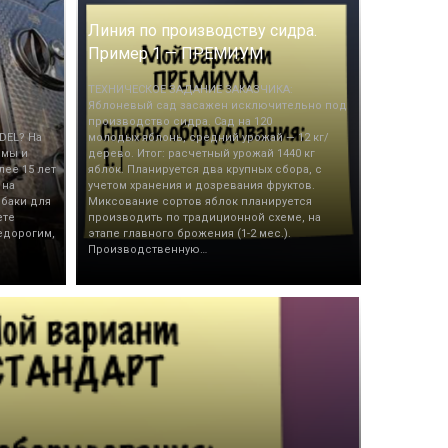
Линия по производству сидра.
Пример 1 — ПРЕМИУМ
ТЕХНИЧЕСКОЕ ЗАДАНИЕ ЗАКАЗЧИКА:
Яблоневый сад засажен исключительно под
производство сидра. Сад на 120
DEL? На
молодых яблонь, средний урожай — 12 кг/
 мы и
дерево. Итог: расчетный урожай 1440 кг
лее 15 лет
яблок. Планируется два крупных сбора, с
 на
учетом хранения и дозревания фруктов.
 баки для
Миксование сортов яблок планируется
ете
производить по традиционной схеме, на
едорогим,
этапе главного брожения (1-2 мес.).
Производственную…