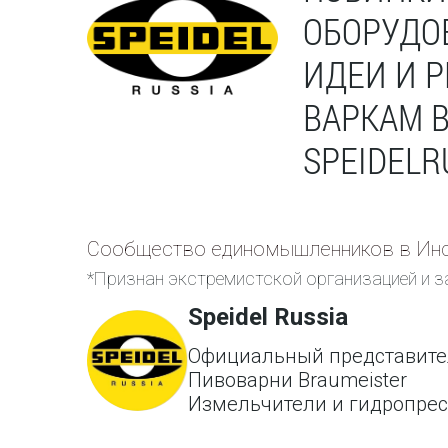
ОБОРУДО
ИДЕИ И 
ВАРКАМ 
SPEIDELR
Сообщество единомышленников в Инс
*Признан экстремистской организацией и з
Speidel Russia
Официальный представите
Пивоварни Braumeister
Измельчители и гидропре