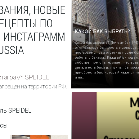
ВАНИЯ, НОВЫЕ
РЕЦЕПТЫ ПО
КАКОЙ БАК ВЫБРАТЬ?
В ИНСТАГРАММ
Какой бак выбрать? Почему бак SPEI
USSIA
эти, казалось бы простые вопросы,
постараемся вам ответить после бо
работы с баками… Каждый винодел,
собственном опыте, знает, что есть
вина, а есть баки для вина . Вы мож
приобрести бак, который кажется н
таграм* SPEIDEL
и на…
апрещен на территории РФ.
ль SPEIDEL
ссы