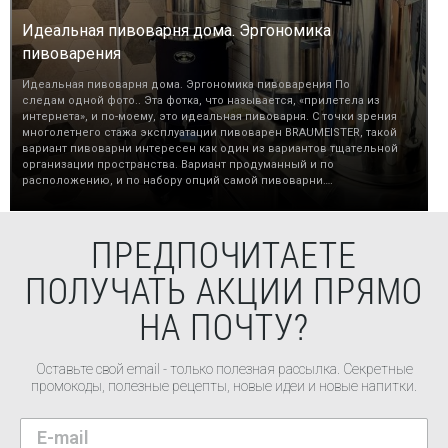
Идеальная пивоварня дома. Эргономика
пивоварения
Идеальная пивоварня дома. Эргономика пивоварения По
следам одной фото.. Эта фотка, что называется, «прилетела из
интернета», и по-моему, это идеальная пивоварня. С точки зрения
многолетнего стажа эксплуатации пивоварен BRAUMEISTER, такой
вариант пивоварни интересен как один из вариантов тщательной
организации пространства. Вариант продуманный и по
расположению, и по набору опций самой пивоварни….
ПРЕДПОЧИТАЕТЕ
ПОЛУЧАТЬ АКЦИИ ПРЯМО
НА ПОЧТУ?
Оставьте свой email - только полезная рассылка. Секретные
промокоды, полезные рецепты, новые идеи и новые напитки.