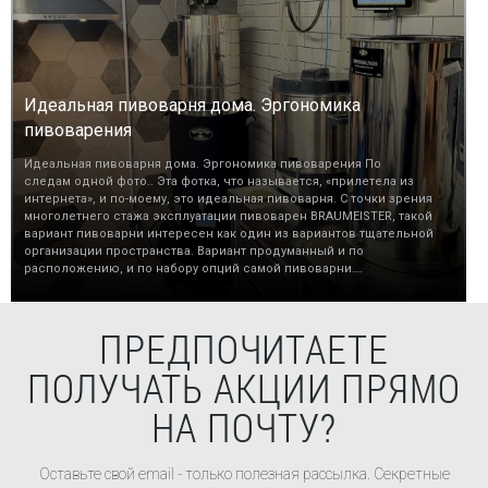
Идеальная пивоварня дома. Эргономика
пивоварения
Идеальная пивоварня дома. Эргономика пивоварения По
следам одной фото.. Эта фотка, что называется, «прилетела из
интернета», и по-моему, это идеальная пивоварня. С точки зрения
многолетнего стажа эксплуатации пивоварен BRAUMEISTER, такой
вариант пивоварни интересен как один из вариантов тщательной
организации пространства. Вариант продуманный и по
расположению, и по набору опций самой пивоварни….
ПРЕДПОЧИТАЕТЕ
ПОЛУЧАТЬ АКЦИИ ПРЯМО
НА ПОЧТУ?
Оставьте свой email - только полезная рассылка. Секретные