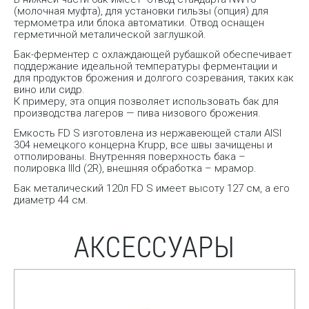
(молочная муфта), для установки гильзы (опция) для
термометра или блока автоматики. Отвод оснащен
герметичной металической заглушкой.
Бак-ферментер с охлаждающей рубашкой обеспечивает
поддержание идеальной температуры ферментации и
для продуктов брожения и долгого созревания, таких как
вино или сидр.
К примеру, эта опция позволяет использовать бак для
производства лагеров — пива низового брожения.
Емкость FD S изготовлена из нержавеющей стали AISI
304 немецкого концерна Krupp, все швы зачищены и
отполированы. Внутренняя поверхность бака –
полировка IIId (2R), внешняя обработка – мрамор.
Бак металический 120л FD S имеет высоту 127 см, а его
диаметр 44 см.
АКСЕССУАРЫ