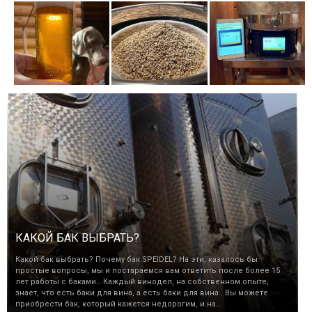
КАКОЙ БАК ВЫБРАТЬ?
Какой бак выбрать? Почему бак SPEIDEL? На эти, казалось бы
простые вопросы, мы и постараемся вам ответить после более 15
лет работы с баками… Каждый винодел, на собственном опыте,
знает, что есть баки для вина, а есть баки для вина . Вы можете
приобрести бак, который кажется недорогим, и на…