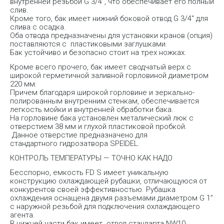
внутренней резьбой G 3/4″, что обеспечивает его полный
слив.
Кроме того, бак имеет нижний боковой отвод G 3/4″ для
слива с осадка.
Оба отвода предназначены для установки кранов (опция)
поставляются с пластиковыми заглушками.
Бак устойчиво и безопасно стоит на трех ножках.
Кроме всего прочего, бак имеет сводчатый верх с
широкой герметичной заливной горловиной диаметром
220 мм.
Причем благодаря широкой горловине и зеркально-
полированным внутренним стенкам, обеспечивается
легкость мойки и внутренней обработки бака.
На горловине бака установлен металический люк с
отверстием 38 мм и глухой пластиковой пробкой.
Данное отверстие предназначено для
стандартного гидрозатвора SPEIDEL.
КОНТРОЛЬ ТЕМПЕРАТУРЫ — ТОЧНО КАК НАДО
Бесспорно, емкость FD S имеет уникальную
конструкцию охлаждающей рубашки, отличающуюся от
конкурентов своей эффективностью. Рубашка
охлаждения оснащена двумя разъемами диаметром G 1”
с наружной резьбой для подключения охлаждающего
агента.
В нижней части бак имеет отвод стандарта NW10