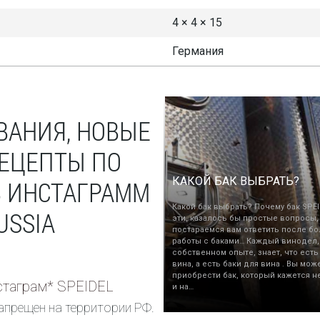
4 × 4 × 15
Германия
ВАНИЯ, НОВЫЕ
РЕЦЕПТЫ ПО
КАКОЙ БАК ВЫБРАТЬ?
В ИНСТАГРАММ
Какой бак выбрать? Почему бак SPEI
USSIA
эти, казалось бы простые вопросы,
постараемся вам ответить после бо
работы с баками… Каждый винодел,
собственном опыте, знает, что есть
вина, а есть баки для вина . Вы мож
приобрести бак, который кажется н
таграм* SPEIDEL
и на…
апрещен на территории РФ.