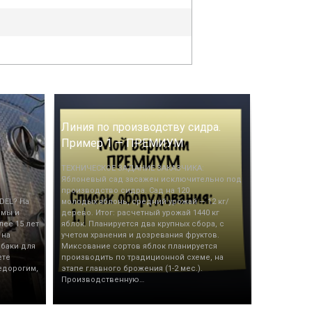
Линия по производству сидра.
Пример 1 — ПРЕМИУМ
ТЕХНИЧЕСКОЕ ЗАДАНИЕ ЗАКАЗЧИКА:
Яблоневый сад засажен исключительно под
производство сидра. Сад на 120
DEL? На
молодых яблонь, средний урожай — 12 кг/
 мы и
дерево. Итог: расчетный урожай 1440 кг
лее 15 лет
яблок. Планируется два крупных сбора, с
 на
учетом хранения и дозревания фруктов.
 баки для
Миксование сортов яблок планируется
ете
производить по традиционной схеме, на
едорогим,
этапе главного брожения (1-2 мес.).
Производственную…