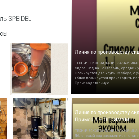
ль SPEIDEL
ссы
Линия по производству си
ТЕХНИЧЕСКОЕ ЗАДАНИЕ ЗАКАЗЧИКА: 
сидра. Сад на 120 яблонь, средний у
Планируется два крупных сбора, с 
яблок планируется производить по т
Производственную…
Линия по производству сид
Пример 1 — ОПТИМУМ
ТЕХНИЧЕСКОЕ ЗАДАНИЕ ЗАКАЗЧИКА:
Яблоневый сад засажен исключите