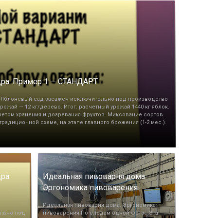
дра. Пример 1 — СТАНДАРТ
Яблоневый сад засажен исключительно под производство
рожай — 12 кг/дерево. Итог: расчетный урожай 1440 кг яблок.
учетом хранения и дозревания фруктов. Миксование сортов
радиционной схеме, на этапе главного брожения (1-2 мес.).
ра.
Идеальная пивоварня дома.
Эргономика пивоварения
Идеальная пивоварня дома. Эргономика
льно под
пивоварения По следам одной фото.. Эта