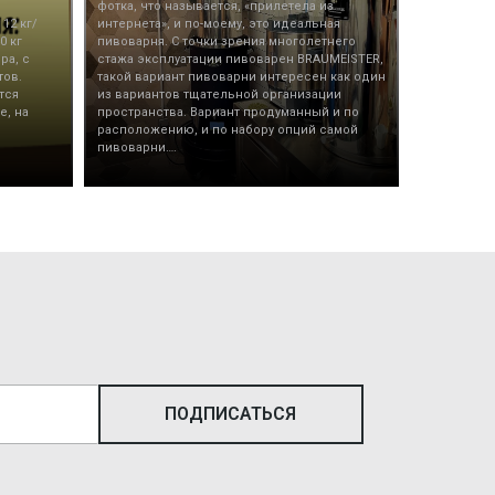
фотка, что называется, «прилетела из
12 кг/
интернета», и по-моему, это идеальная
0 кг
пивоварня. С точки зрения многолетнего
ра, с
стажа эксплуатации пивоварен BRAUMEISTER,
тов.
такой вариант пивоварни интересен как один
тся
из вариантов тщательной организации
е, на
пространства. Вариант продуманный и по
расположению, и по набору опций самой
пивоварни….