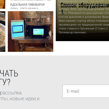
производство сидра. Сад на 120
молодых яблонь, средний урожай — 
дерево. Итог: расчетный урожай 144
яблок. Планируется два крупных сбо
учетом хранения и дозревания фрук
Миксование сортов яблок планируе
производить по традиционной схем
этапе главного брожения (1-2 мес.).
Производственную…
ЧАТЬ
ТУ?
 рассылка.
ты, новые идеи и