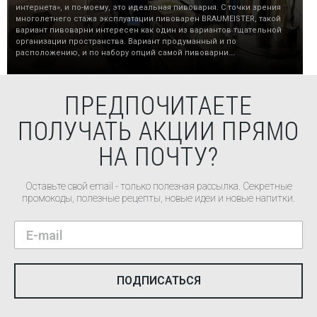
интернета», и по-моему, это идеальная пивоварня. С точки зрения
многолетнего стажа эксплуатации пивоварен BRAUMEISTER, такой
вариант пивоварни интересен как один из вариантов тщательной
организации пространства. Вариант продуманный и по
расположению, и по набору опций самой пивоварни….
ПРЕДПОЧИТАЕТЕ
ПОЛУЧАТЬ АКЦИИ ПРЯМО
НА ПОЧТУ?
Оставьте свой email - только полезная рассылка. Секретные
промокоды, полезные рецепты, новые идеи и новые напитки.