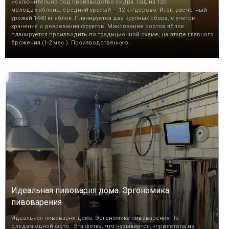
исключительно под производство сидра. Сад на 120
молодых яблонь, средний урожай — 12 кг/дерево. Итог: расчетный
урожай 1440 кг яблок. Планируется два крупных сбора, с учетом
хранения и дозревания фруктов. Миксование сортов яблок
планируется производить по традиционной схеме, на этапе главного
брожения (1-2 мес.). Производственную…
Идеальная пивоварня дома. Эргономика
пивоварения
Идеальная пивоварня дома. Эргономика пивоварения По
следам одной фото.. Эта фотка, что называется, «прилетела из