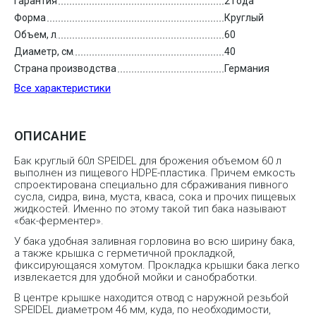
Гарантия
2 года
Форма
Круглый
Объем, л
60
Диаметр, см
40
Страна производства
Германия
Все характеристики
ОПИСАНИЕ
Бак круглый 60л SPEIDEL для брожения объемом 60 л
выполнен из пищевого HDPE-пластика. Причем емкость
спроектирована специально для сбраживания пивного
сусла, сидра, вина, муста, кваса, сока и прочих пищевых
жидкостей. Именно по этому такой тип бака называют
«бак-ферментер».
У бака удобная заливная горловина во всю ширину бака,
а также крышка с герметичной прокладкой,
фиксирующаяся хомутом. Прокладка крышки бака легко
извлекается для удобной мойки и санобработки.
В центре крышке находится отвод с наружной резьбой
SPEIDEL диаметром 46 мм, куда, по необходимости,