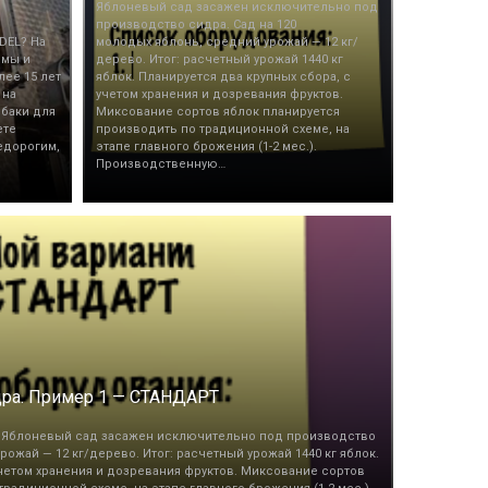
Яблоневый сад засажен исключительно под
производство сидра. Сад на 120
DEL? На
молодых яблонь, средний урожай — 12 кг/
 мы и
дерево. Итог: расчетный урожай 1440 кг
лее 15 лет
яблок. Планируется два крупных сбора, с
 на
учетом хранения и дозревания фруктов.
 баки для
Миксование сортов яблок планируется
ете
производить по традиционной схеме, на
едорогим,
этапе главного брожения (1-2 мес.).
Производственную…
дра. Пример 1 — СТАНДАРТ
Яблоневый сад засажен исключительно под производство
рожай — 12 кг/дерево. Итог: расчетный урожай 1440 кг яблок.
учетом хранения и дозревания фруктов. Миксование сортов