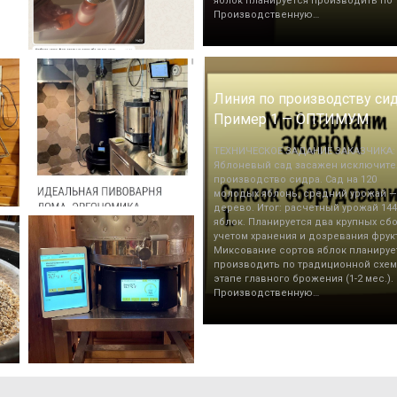
яблок планируется производить по т
Производственную…
Линия по производству сид
Пример 1 — ОПТИМУМ
ТЕХНИЧЕСКОЕ ЗАДАНИЕ ЗАКАЗЧИКА:
Яблоневый сад засажен исключите
производство сидра. Сад на 120
молодых яблонь, средний урожай — 
дерево. Итог: расчетный урожай 144
яблок. Планируется два крупных сбо
учетом хранения и дозревания фрук
Миксование сортов яблок планируе
производить по традиционной схем
этапе главного брожения (1-2 мес.).
Производственную…