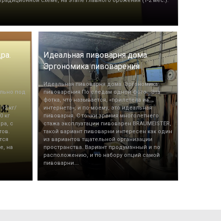
радиционной схеме, на этапе главного брожения (1-2 мес.).
ра.
Идеальная пивоварня дома.
Эргономика пивоварения
Идеальная пивоварня дома. Эргономика
льно под
пивоварения По следам одной фото.. Эта
фотка, что называется, «прилетела из
12 кг/
интернета», и по-моему, это идеальная
0 кг
пивоварня. С точки зрения многолетнего
ра, с
стажа эксплуатации пивоварен BRAUMEISTER,
тов.
такой вариант пивоварни интересен как один
тся
из вариантов тщательной организации
е, на
пространства. Вариант продуманный и по
расположению, и по набору опций самой
пивоварни….