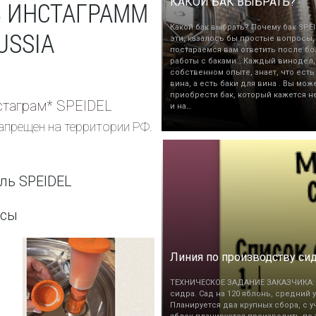
КАКОЙ БАК ВЫБРАТЬ?
В ИНСТАГРАММ
Какой бак выбрать? Почему бак SPEI
USSIA
эти, казалось бы простые вопросы,
постараемся вам ответить после бо
работы с баками… Каждый винодел,
собственном опыте, знает, что есть
вина, а есть баки для вина . Вы мож
приобрести бак, который кажется н
таграм* SPEIDEL
и на…
апрещен на территории РФ.
ль SPEIDEL
ссы
Линия по производству си
ТЕХНИЧЕСКОЕ ЗАДАНИЕ ЗАКАЗЧИКА: 
сидра. Сад на 120 яблонь, средний у
Планируется два крупных сбора, с 