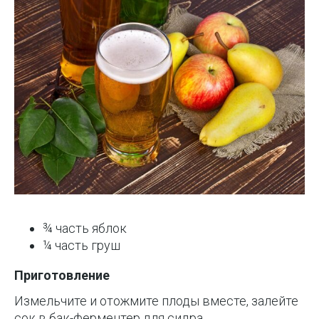
¾ часть яблок
¼ часть груш
Приготовление
Измельчите и отожмите плоды вместе, залейте
сок в бак-ферментер для сидра