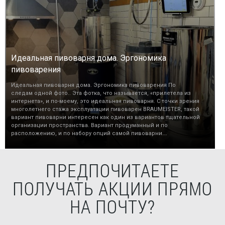
Идеальная пивоварня дома. Эргономика
пивоварения
Идеальная пивоварня дома. Эргономика пивоварения По
следам одной фото.. Эта фотка, что называется, «прилетела из
интернета», и по-моему, это идеальная пивоварня. С точки зрения
многолетнего стажа эксплуатации пивоварен BRAUMEISTER, такой
вариант пивоварни интересен как один из вариантов тщательной
организации пространства. Вариант продуманный и по
расположению, и по набору опций самой пивоварни….
ПРЕДПОЧИТАЕТЕ
ПОЛУЧАТЬ АКЦИИ ПРЯМО
НА ПОЧТУ?