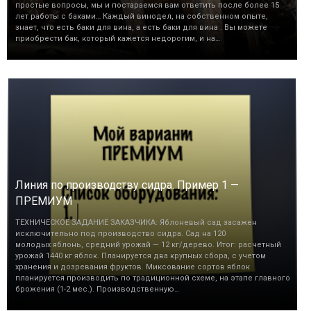
простые вопросы, мы и постараемся вам ответить после более 15
лет работы с баками… Каждый винодел, на собственном опыте,
знает, что есть баки для вина, а есть баки для вина . Вы можете
приобрести бак, который кажется недорогим, и на…
Линия по производству сидра. Пример 1 —
ПРЕМИУМ
ТЕХНИЧЕСКОЕ ЗАДАНИЕ ЗАКАЗЧИКА: Яблоневый сад засажен
исключительно под производство сидра. Сад на 120
молодых яблонь, средний урожай — 12 кг/дерево. Итог: расчетный
урожай 1440 кг яблок. Планируется два крупных сбора, с учетом
хранения и дозревания фруктов. Миксование сортов яблок
планируется производить по традиционной схеме, на этапе главного
брожения (1-2 мес.). Производственную…