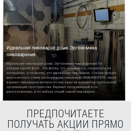
Идеальная пивоварня дома. Эргономика
пивоварения
Идеальная пивоварня дома. Эргономика пивоварения По
следам одной фото.. Эта фотка, что называется, «прилетела из
интернета», и по-моему, это идеальная пивоварня. С точки зрения
многолетнего стажа эксплуатации пивоварен BRAUMEISTER, такой
вариант пивоварни интересен как один из вариантов тщательной
организации пространства. Вариант продуманный и по
расположению, и по набору опций самой пивоварни….
ПРЕДПОЧИТАЕТЕ
ПОЛУЧАТЬ АКЦИИ ПРЯМО