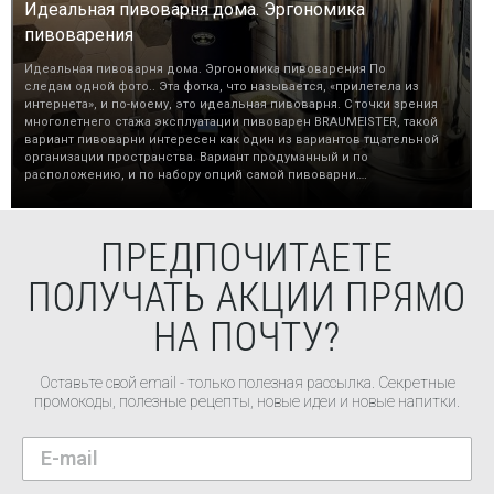
Идеальная пивоварня дома. Эргономика
пивоварения
Идеальная пивоварня дома. Эргономика пивоварения По
следам одной фото.. Эта фотка, что называется, «прилетела из
интернета», и по-моему, это идеальная пивоварня. С точки зрения
многолетнего стажа эксплуатации пивоварен BRAUMEISTER, такой
вариант пивоварни интересен как один из вариантов тщательной
организации пространства. Вариант продуманный и по
расположению, и по набору опций самой пивоварни….
ПРЕДПОЧИТАЕТЕ
ПОЛУЧАТЬ АКЦИИ ПРЯМО
НА ПОЧТУ?
Оставьте свой email - только полезная рассылка. Секретные
промокоды, полезные рецепты, новые идеи и новые напитки.