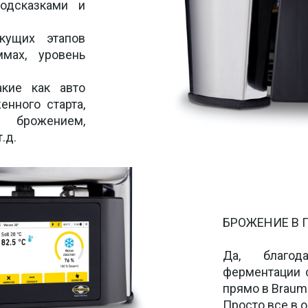
одсказками  и 
кущих этапов 
мах, уровень 
кие как авто 
нного старта, 
брожением, 
.д. 
БРОЖЕНИЕ В 
Да, благод
ферментации с
прямо в Braumei
Просто все в о