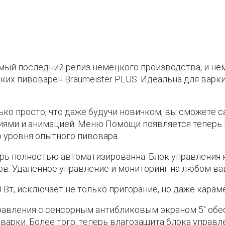
амый последний релиз немецкого производства, и н
их пивоварен Braumeister PLUS. Идеальна для варк
лько просто, что даже будучи новичком, вы сможете 
ями и анимацией. Меню Помощи появляется теперь н
о уровня опытного пивовара.
рь полностью автоматизированна. Блок управления 
ов. Удаленное управление и мониторинг на любом ва
т, исключает не только пригорание, но даже карам
вления с сенсорным антибликовым экраном 5″ обес
арки. Более того, теперь влагозащита блока управле