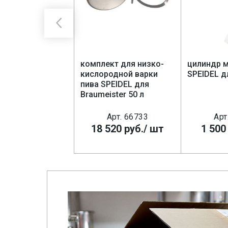
мелевое SPEIDEL
комплект для низко-
цилиндр 
aumeister 20л и
кислородной варки
SPEIDEL д
пива SPEIDEL для
Braumeister 50 л
Арт. 77391
Арт. 66733
Арт
700
руб.
/ шт
18 520
руб.
/ шт
1 500