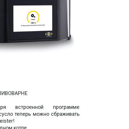
ПИВОВАРНЕ

аря встроенной программе 
усло теперь можно сбраживать 
ster! 

дном котле. 