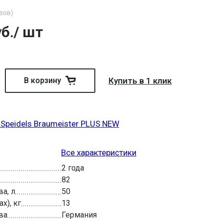
вов)
б.
/ шт
В корзину
Купить в 1 клик
Speidels Braumeister PLUS NEW
Все характеристики
2 года
82
а, л
50
x), кг
13
ва
Германия