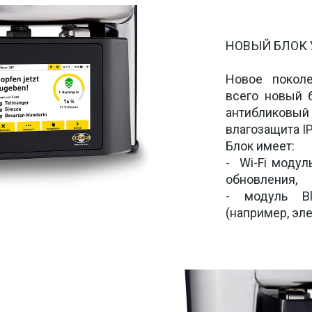
НОВЫЙ БЛОК 
Новое поколе
всего новый б
антибликов
влагозащита IP6
Блок имеет:

-  Wi-Fi моду
обновления, 

- модуль Bl
(например, эле