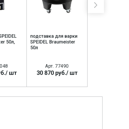
SPEIDEL
подставка для варки
лопатка деревя
er 50л,
SPEIDEL Braumeister
Speidel для зати
50л
8048
Арт. 77490
Арт. 7739
б.
/ шт
30 870
руб.
/ шт
2 120
руб.
/