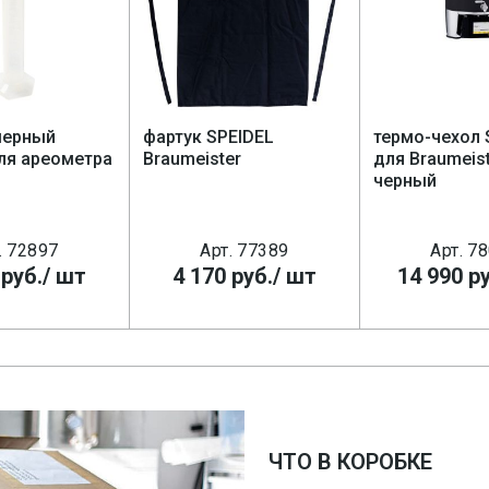
мерный
фартук SPEIDEL
термо-чехол 
ля ареометра
Braumeister
для Braumeist
черный
. 72897
Арт. 77389
Арт. 7
руб.
/ шт
4 170
руб.
/ шт
14 990
ру
ЧТО В КОРОБКЕ