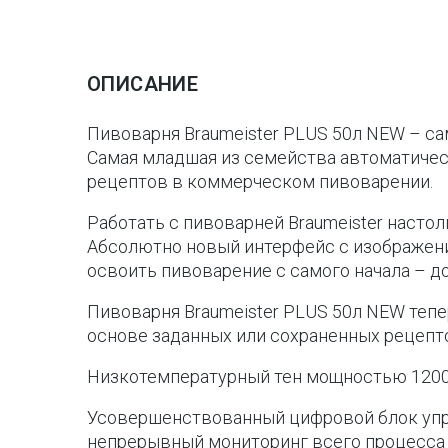
ОПИСАНИЕ
Пивоварня Braumeister PLUS 50л NEW – с
Самая младшая из семейства автоматическ
рецептов в коммерческом пивоварении.
Работать с пивоварней Braumeister насто
Абсолютно новый интерфейс с изображени
освоить пивоварение с самого начала – д
Пивоварня Braumeister PLUS 50л NEW тепе
основе заданных или сохраненных рецепт
Низкотемпературный тен мощностью 1200 В
Усовершенствованный цифровой блок упра
непрерывный мониторинг всего процесса в