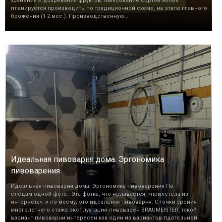
хранения и дозревания фруктов. Миксование сортов яблок
планируется производить по традиционной схеме, на этапе главного
брожения (1-2 мес.). Производственную…
Идеальная пивоварня дома. Эргономика
пивоварения
Идеальная пивоварня дома. Эргономика пивоварения По
следам одной фото.. Эта фотка, что называется, «прилетела из
интернета», и по-моему, это идеальная пивоварня. С точки зрения
многолетнего стажа эксплуатации пивоварен BRAUMEISTER, такой
вариант пивоварни интересен как один из вариантов тщательной