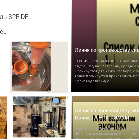
ль SPEIDEL
ссы
Линия по производству си
ТЕХНИЧЕСКОЕ ЗАДАНИЕ ЗАКАЗЧИКА: 
сидра. Сад на 120 яблонь, средний у
Планируется два крупных сбора, с 
яблок планируется производить по т
Производственную…
Линия по производству сид
Пример 1 — ОПТИМУМ
ТЕХНИЧЕСКОЕ ЗАДАНИЕ ЗАКАЗЧИКА:
Яблоневый сад засажен исключите
производство сидра. Сад на 120