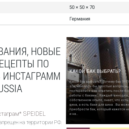
50 × 50 × 70
Германия
ВАНИЯ, НОВЫЕ
РЕЦЕПТЫ ПО
КАКОЙ БАК ВЫБРАТЬ?
В ИНСТАГРАММ
Какой бак выбрать? Почему бак SPEI
USSIA
эти, казалось бы простые вопросы,
постараемся вам ответить после бо
работы с баками… Каждый винодел,
собственном опыте, знает, что есть
вина, а есть баки для вина . Вы мож
приобрести бак, который кажется н
таграм* SPEIDEL
и на…
апрещен на территории РФ.