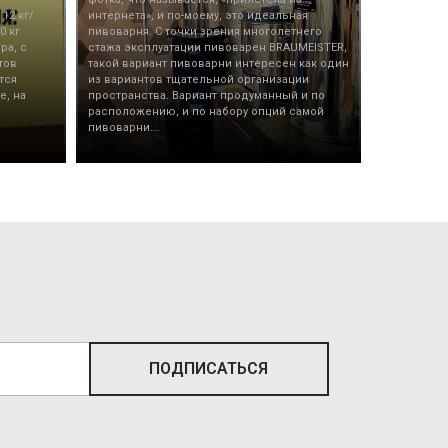
12 кг/
интернета», и по-моему, это идеальная
0 кг
пивоварня. С точки зрения многолетнего
ра, с
стажа эксплуатации пивоварен BRAUMEISTER,
тов.
такой вариант пивоварни интересен как один
тся
из вариантов тщательной организации
е, на
пространства. Вариант продуманный и по
расположению, и по набору опций самой
пивоварни….