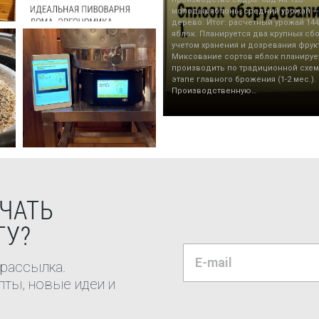
молодых яблонь, средний урожай — 
дерево. Итог: расчетный урожай 144
яблок. Планируется два крупных сбо
учетом хранения и дозревания фрук
Миксование сортов яблок планируе
производить по традиционной схем
этапе главного брожения (1-2 мес.).
Производственную…
ЧАТЬ
ТУ?
 рассылка.
ты, новые идеи и