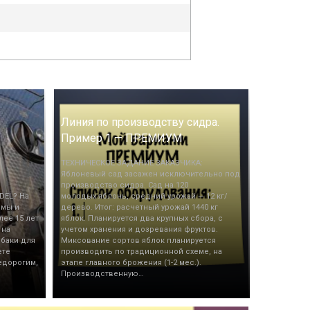
Линия по производству сидра.
Пример 1 — ПРЕМИУМ
ТЕХНИЧЕСКОЕ ЗАДАНИЕ ЗАКАЗЧИКА:
Яблоневый сад засажен исключительно под
производство сидра. Сад на 120
DEL? На
молодых яблонь, средний урожай — 12 кг/
 мы и
дерево. Итог: расчетный урожай 1440 кг
лее 15 лет
яблок. Планируется два крупных сбора, с
 на
учетом хранения и дозревания фруктов.
 баки для
Миксование сортов яблок планируется
ете
производить по традиционной схеме, на
едорогим,
этапе главного брожения (1-2 мес.).
Производственную…