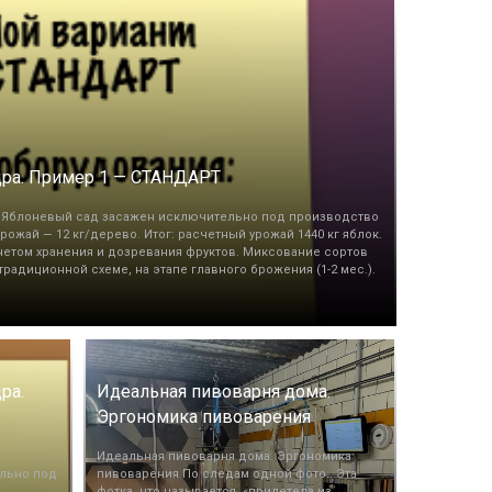
дра. Пример 1 — СТАНДАРТ
Яблоневый сад засажен исключительно под производство
рожай — 12 кг/дерево. Итог: расчетный урожай 1440 кг яблок.
учетом хранения и дозревания фруктов. Миксование сортов
радиционной схеме, на этапе главного брожения (1-2 мес.).
ра.
Идеальная пивоварня дома.
Эргономика пивоварения
Идеальная пивоварня дома. Эргономика
льно под
пивоварения По следам одной фото.. Эта
фотка, что называется, «прилетела из