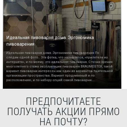
Идеальная пивоварня дома. Эргономика
пивоварения
Идеальная пивоварня дома. Эргономика пивоварения По
следам одной фото.. Эта фотка, что называется, «прилетела из
интернета», и по-моему, это идеальная пивоварня. С точки зрения
многолетнего стажа эксплуатации пивоварен BRAUMEISTER, такой
вариант пивоварни интересен как один из вариантов тщательной
организации пространства. Вариант продуманный и по
расположению, и по набору опций самой пивоварни….
ПРЕДПОЧИТАЕТЕ
ПОЛУЧАТЬ АКЦИИ ПРЯМО
НА ПОЧТУ?