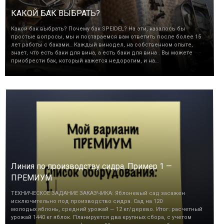
КАКОЙ БАК ВЫБРАТЬ?
Какой бак выбрать? Почему бак SPEIDEL? На эти, казалось бы
простые вопросы, мы и постараемся вам ответить после более 15
лет работы с баками… Каждый винодел, на собственном опыте,
знает, что есть баки для вина, а есть баки для вина . Вы можете
приобрести бак, который кажется недорогим, и на…
Линия по производству сидра. Пример 1 —
ПРЕМИУМ
ТЕХНИЧЕСКОЕ ЗАДАНИЕ ЗАКАЗЧИКА: Яблоневый сад засажен
исключительно под производство сидра. Сад на 120
молодых яблонь, средний урожай — 12 кг/дерево. Итог: расчетный
урожай 1440 кг яблок. Планируется два крупных сбора, с учетом