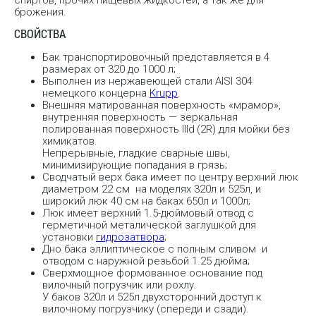
брожения.
СВОЙСТВА
Бак транспортировочный представляется в 4
размерах от 320 до 1000 л;
Выполнен из нержавеющей стали AISI 304
немецкого концерна
Krupp
.
Внешняя матированная поверхность «мрамор»,
внутренняя поверхность — зеркальная
полированная поверхность IIId (2R) для мойки без
химикатов.
Непрерывные, гладкие сварные швы,
минимизирующие попадания в грязь;
Сводчатый верх бака имеет по центру верхний люк
диаметром 22 см на моделях 320л и 525л, и
широкий люк 40 см на баках 650л и 1000л;
Люк имеет верхний 1.5-дюймовый отвод с
герметичной металической заглушкой для
установки
гидрозатвора
;
Дно бака эллиптическое с полным сливом и
отводом с наружной резьбой 1.25 дюйма;
Сверхмощное формованное основание под
вилочный погрузчик или рохлу.
У баков 320л и 525л двухсторонний доступ к
вилочному погрузчику (спереди и сзади).