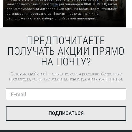
многолетнего стажа эксплуатации пивоварен BRAUMEISTER, такой
вариант пивоварни интересен как один из вариантов тщательной
организации пространства. Вариант продуманный и по
расположению, и по набору опций самой пивоварни….
ПРЕДПОЧИТАЕТЕ
ПОЛУЧАТЬ АКЦИИ ПРЯМО
НА ПОЧТУ?
Оставьте свой email - только полезная рассылка. Секретные
промокоды, полезные рецепты, новые идеи и новые напитки.