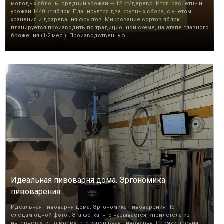
молодых яблонь, средний урожай — 12 кг/дерево. Итог: расчетный
урожай 1440 кг яблок. Планируется два крупных сбора, с учетом
хранения и дозревания фруктов. Миксование сортов яблок
планируется производить по традиционной схеме, на этапе главного
брожения (1-2 мес.). Производственную…
Идеальная пивоварня дома. Эргономика
пивоварения
Идеальная пивоварня дома. Эргономика пивоварения По
следам одной фото.. Эта фотка, что называется, «прилетела из
интернета», и по-моему, это идеальная пивоварня. С точки зрения