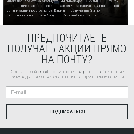
многолетнего стажа эксплуатации пивоварен BRAUMEISTER, такой
вариант пивоварни интересен как один из вариантов тщательной
организации пространства. Вариант продуманный и по
расположению, и по набору опций самой пивоварни….
ПРЕДПОЧИТАЕТЕ
ПОЛУЧАТЬ АКЦИИ ПРЯМО
НА ПОЧТУ?
Оставьте свой email - только полезная рассылка. Секретные
промокоды, полезные рецепты, новые идеи и новые напитки.