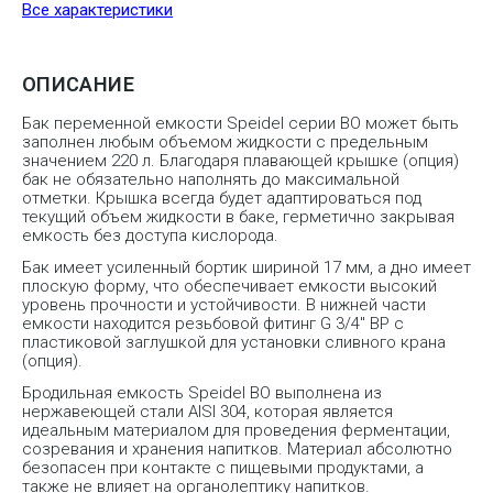
Все характеристики
ОПИСАНИЕ
Бак переменной емкости Speidel серии BO может быть
заполнен любым объемом жидкости с предельным
значением 220 л. Благодаря плавающей крышке (опция)
бак не обязательно наполнять до максимальной
отметки. Крышка всегда будет адаптироваться под
текущий объем жидкости в баке, герметично закрывая
емкость без доступа кислорода.
Бак имеет усиленный бортик шириной 17 мм, а дно имеет
плоскую форму, что обеспечивает емкости высокий
уровень прочности и устойчивости. В нижней части
емкости находится резьбовой фитинг G 3/4″ ВР с
пластиковой заглушкой для установки сливного крана
(опция).
Бродильная емкость Speidel BO выполнена из
нержавеющей стали AISI 304, которая является
идеальным материалом для проведения ферментации,
созревания и хранения напитков. Материал абсолютно
безопасен при контакте с пищевыми продуктами, а
также не влияет на органолептику напитков.