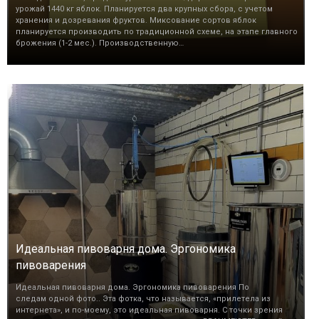
урожай 1440 кг яблок. Планируется два крупных сбора, с учетом
хранения и дозревания фруктов. Миксование сортов яблок
планируется производить по традиционной схеме, на этапе главного
брожения (1-2 мес.). Производственную…
Идеальная пивоварня дома. Эргономика
пивоварения
Идеальная пивоварня дома. Эргономика пивоварения По
следам одной фото.. Эта фотка, что называется, «прилетела из
интернета», и по-моему, это идеальная пивоварня. С точки зрения