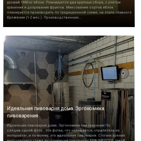
урожай 1440 кг яблок. Планируется два крупных сбора, с учетом
хранения и дозревания фруктов. Миксование сортов яблок
планируется производить по традиционной схеме, на этапе главного
брожения (1-2 мес.). Производственную…
Идеальная пивоварня дома. Эргономика
пивоварения
Идеальная пивоварня дома. Эргономика пивоварения По
следам одной фото.. Эта фотка, что называется, «прилетела из
интернета», и по-моему, это идеальная пивоварня. С точки зрения
многолетнего стажа эксплуатации пивоварен BRAUMEISTER, такой