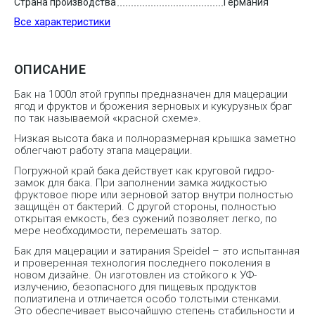
Страна производства
Германия
Все характеристики
ОПИСАНИЕ
Бак на 1000л этой группы предназначен для мацерации
ягод и фруктов и брожения зерновых и кукурузных браг
по так называемой «красной схеме».
Низкая высота бака и полноразмерная крышка заметно
облегчают работу этапа мацерации.
Погружной край бака действует как круговой гидро-
замок для бака. При заполнении замка жидкостью
фруктовое пюре или зерновой затор внутри полностью
защищён от бактерий. С другой стороны, полностью
открытая емкость, без сужений позволяет легко, по
мере необходимости, перемешать затор.
Бак для мацерации и затирания Speidel – это испытанная
и проверенная технология последнего поколения в
новом дизайне. Он изготовлен из стойкого к УФ-
излучению, безопасного для пищевых продуктов
полиэтилена и отличается особо толстыми стенками.
Это обеспечивает высочайшую степень стабильности и