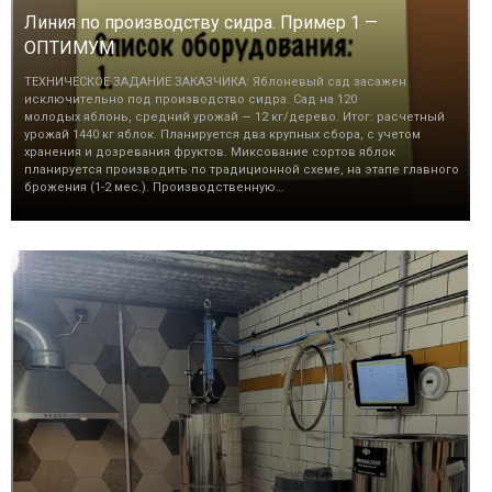
Линия по производству сидра. Пример 1 —
ОПТИМУМ
ТЕХНИЧЕСКОЕ ЗАДАНИЕ ЗАКАЗЧИКА: Яблоневый сад засажен
исключительно под производство сидра. Сад на 120
молодых яблонь, средний урожай — 12 кг/дерево. Итог: расчетный
урожай 1440 кг яблок. Планируется два крупных сбора, с учетом
хранения и дозревания фруктов. Миксование сортов яблок
планируется производить по традиционной схеме, на этапе главного
брожения (1-2 мес.). Производственную…