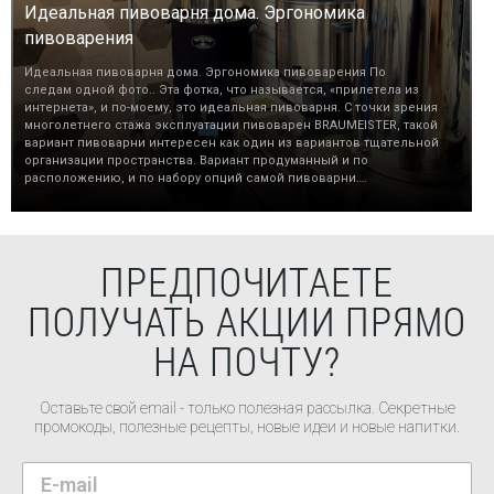
Идеальная пивоварня дома. Эргономика
пивоварения
Идеальная пивоварня дома. Эргономика пивоварения По
следам одной фото.. Эта фотка, что называется, «прилетела из
интернета», и по-моему, это идеальная пивоварня. С точки зрения
многолетнего стажа эксплуатации пивоварен BRAUMEISTER, такой
вариант пивоварни интересен как один из вариантов тщательной
организации пространства. Вариант продуманный и по
расположению, и по набору опций самой пивоварни….
ПРЕДПОЧИТАЕТЕ
ПОЛУЧАТЬ АКЦИИ ПРЯМО
НА ПОЧТУ?
Оставьте свой email - только полезная рассылка. Секретные
промокоды, полезные рецепты, новые идеи и новые напитки.